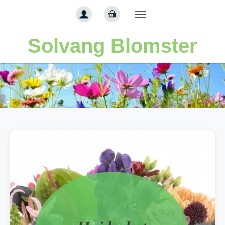
Gå til hoved-indhold
Solvang Blomster