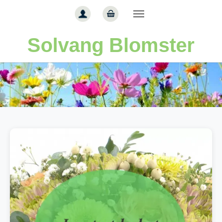
Gå til hoved-indhold
Solvang Blomster